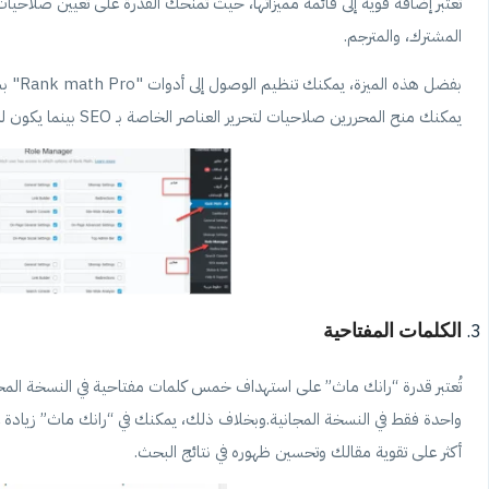
تُعتبر إضافة قوية إلى قائمة مميزاتها، حيث تمنحك القدرة على تعيين صلاح
المشترك، والمترجم.
بفضل 
يمكنك منح المحررين صلاحيات لتحرير العناصر الخاصة بـ SEO بينما يكون لدى المساهمين صلاحيات محدودة لعرض وضبط العناصر دون التدخل فيها.
الكلمات المفتاحية
واحدة فقط في النسخة المجانية.وبخلاف ذلك، يمكنك في “رانك ماث” زيادة
أكثر على تقوية مقالك وتحسين ظهوره في نتائج البحث.