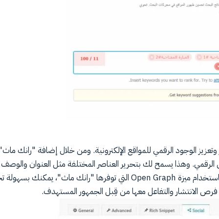
ر وتعزيز الوجود الرقمي للمواقع الإلكترونية. ومن خلال إضافة "رانك ماث
ق الرقمي. وهذا يسمح لك بتحرير العناصر المختلفة مثل العنوان والوصف 
لضمان أن المشاركة تبدو بشكل مثالي ومثير للاهتمام للمستخدمين.باستخدام ميزة Open Graph التي توفرها "رانك ماث"،
 فرص الانتشار والتفاعل معها من قِبل الجمهور المستهدف.