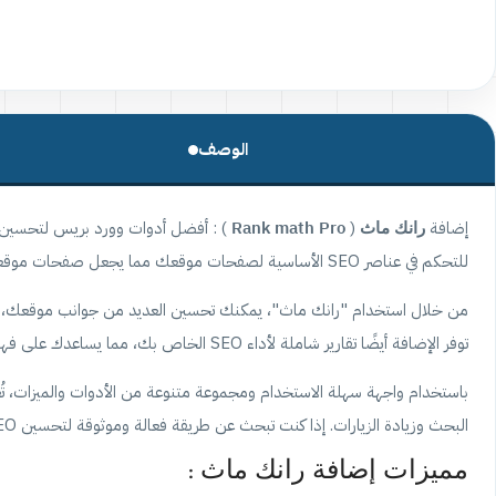
الوصف
إضافة
رانك ماث
(
Rank math Pro
للتحكم في عناصر SEO الأساسية لصفحات موقعك مما يجعل صفحات موقعك الإلكتروني تتصدر بمحركات البحث ويزيد من عدد الزوار لموقعك.
من خلال استخدام "رانك ماث"، يمكنك تحسين العديد من جوانب موقعك، بما
توفر الإضافة أيضًا تقارير شاملة لأداء SEO الخاص بك، مما يساعدك على فهم كيفية تحسين موقعك بشكل أفضل.
باستخدام واجهة سهلة الاستخدام ومجموعة متنوعة من الأدوات والميزات، تُعت
البحث وزيادة الزيارات. إذا كنت تبحث عن طريقة فعالة وموثوقة لتحسين SEO لموقعك على ووردبريس، فإن "رانك ماث" هي الإضافة التي تحتاجها.
مميزات إضافة رانك ماث :