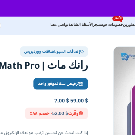
الأفضل
مطورين
خصومات هوستنجر
الأسئلة الشائعة
تواصل معنا
إضافات السيو
,
اضافات ووردبريس
رانك ماث | RankMath Pro
ترخيص سنة لموقع واحد
7,00
$
59,00
$
وفّرت
$
52,00
· خصم ٨٨٪
إذا كنت تبحث عن تحسين ترتيب موقعك الإلكتروني ع