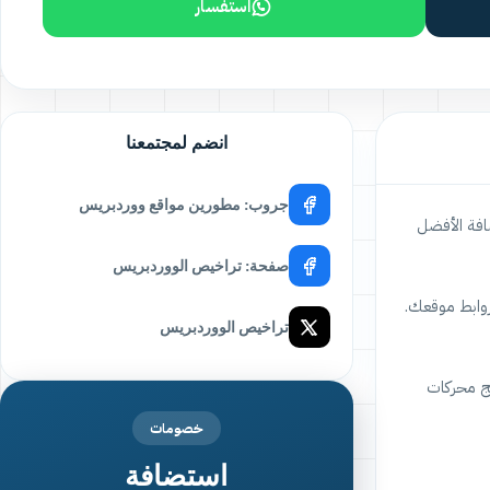
استفسار
انضم لمجتمعنا
جروب: مطورين مواقع ووردبريس
لبحث (SEO). RankMath pro تعتبر هذه الإضافة الأفضل
صفحة: تراخيص الووردبريس
روابط موقعك.
تراخيص الووردبريس
ئج محركات
خصومات
استضافة