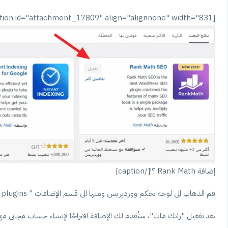
[caption id="attachment_17809" align="alignnone" width="831"]
إضافة Rank Math ؟![/caption]
قم الذهاب الى لوحة تحكم ووردبريس ومنها الى قسم الإضافات " plugins " ثم إضافة جديد " add new " ثم البحث عن اضافة رانك ماث وتحميلها وتفعيلها