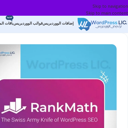
Skip to navigation
Skip to main content
بر
جديد
بة
إضافات الووردبريس
قوالب الووردبريس
باقات ال
صم
ن
ستنجر
صومات
رية
202