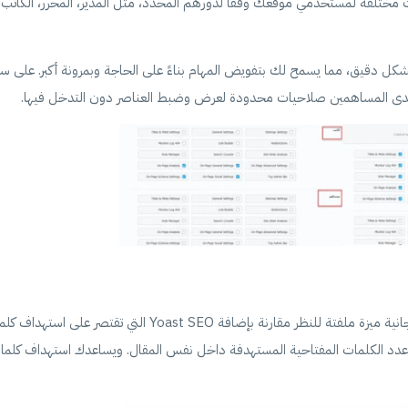
يات مختلفة لمستخدمي موقعك وفقًا لدورهم المحدد، مثل المدير، المحرر، الكاتب
هذه الميزة، يمكنك تنظيم الوصول إلى أدوات "Rank math Pro" بشكل دقيق، مما يسمح لك بتفويض المهام بناءً على الحاجة وبمرونة أكبر.
تُعتبر قدرة “رانك ماث” على استهداف خمس كلمات مفتاحية في النسخة المجانية ميزة ملفتة للنظر مقارنة بإضافة st SEO
 عدد الكلمات المفتاحية المستهدفة داخل نفس المقال. ويساعدك استهداف كلما