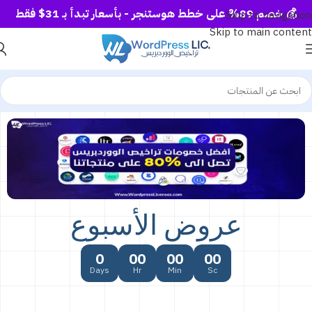
💰 خصم 89% على خطط هوستنجر - بأسعار تبدأ بـ 31$ فقط
Skip to navigation
Skip to main content
عروض الأسبوع
0
00
00
00
Days
Hr
Min
Sc