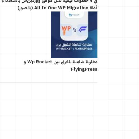
في 4 خطوات كيفية نقل موقع ووردبريس باستخدام
أداة All In One WP Migration (بالصور)
مقارنة شاملة للفرق بين Wp Rocket و
FlyingPress