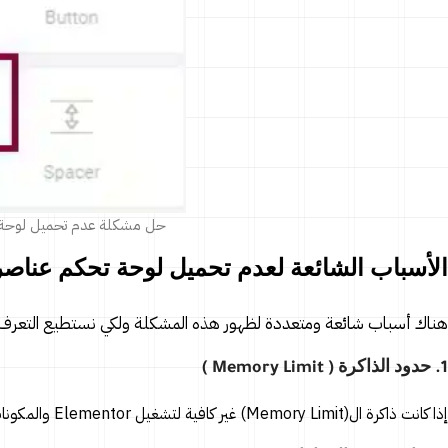
حل مشكلة عدم تحميل لوحة تحكم إضافة mentor
الأسباب الشائعة لعدم تحميل لوحة تحكم عناصر إضافة المن
هناك أسباب شائعة ومتعددة لظهور هذه المشكلة ولكي نستطيع التع
1. حدود الذاكرة ( Memory Limit )
إذا كانت ذاكرة ال(Memory Limit) غير كافية لتشغيل Elementor والمكونات الإضافية الأخرى، فقد تواجه هذه المشكلة.