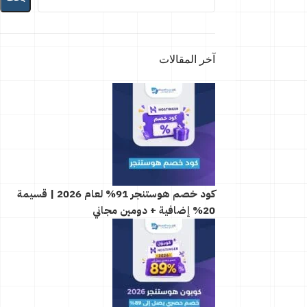
آخر المقالات
كود خصم هوستنجر 91% لعام 2026 | قسيمة
20% إضافية + دومين مجاني