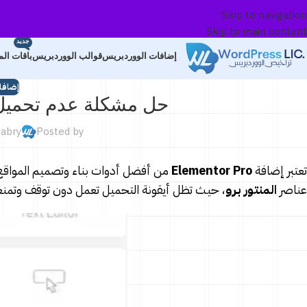
Skip to navigation
Skip to main content
بر
جديد
بة
إضافات الووردبريس
قوالب الووردبريس
باقات ال
صم
إضافا
ن
حل مشكلة عدم تحميل لوحة 
ستنجر
abry
Posted by
صومات
تعتبر إضافة
Elementor Pro
من أفضل أدوات بناء وتصميم المواقع
عناصر
المنتور برو
، حيث تظل أيقونة التحميل تعمل دون توقف وتمن
رية
202