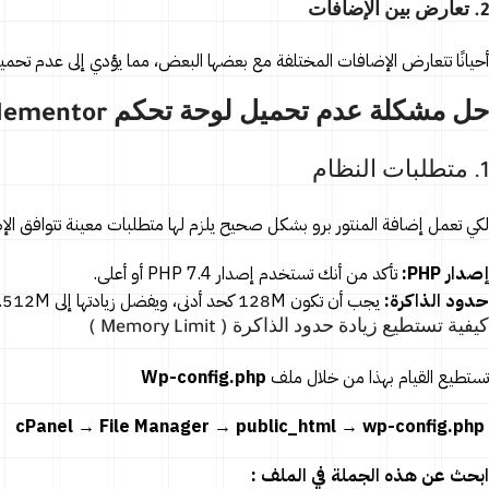
2. تعارض بين الإضافات
أحيانًا تتعارض الإضافات المختلفة مع بعضها البعض، مما يؤدي إلى عدم تحميل لوحة or
حل مشكلة عدم تحميل لوحة تحكم Elementor
1. متطلبات النظام
لكي تعمل إضافة المنتور برو بشكل صحيح يلزم لها متطلبات معينة تتوافق الإ
إصدار PHP:
تأكد من أنك تستخدم إصدار PHP 7.4 أو أعلى.
حدود الذاكرة:
يجب أن تكون 128M كحد أدنى، ويفضل زيادتها إلى 512M.
كيفية تستطيع زيادة حدود الذاكرة ( Memory Limit )
تستطيع القيام بهذا من خلال ملف
Wp-config.php
cPanel → File Manager → public_html → wp-config.php
ابحث عن هذه الجملة في الملف :