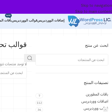
Skip to navigation
Skip to main content
صم
جديد
89%
إضافات الووردبريس
قوالب الووردبريس
باقات ال
الرئيسية
قوالب ووردبريس
قوالب تحميل الملفات
ى
طط
ستنجر
قوالب تح
ابحث عن منتج
سعار
لا توجد منتجات تتو
دأ
31$
تصنيفات المنتج
ط
باقات المطورين
7
اضافات ووردبريس
112
قوالب ووردبريس
36