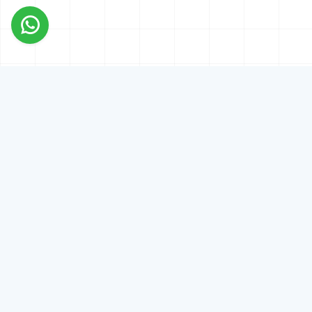
وابط
يسعدنا اتصالكم
شائعة
جمهورية مصر العربية
ستبدال والإسترجاع
+201000930800
خصوصية
info@wordpresslicenses.com